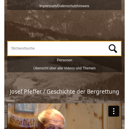
veröffentlicht und sind nach Stichworten zu Themen und
Impressum/Datenschutzhinweis
Zeitzeugen durchsuchbar.
Unterstützt werden die Dreharbeiten und das Onlineportale vom
Museum Schloss Ritzen und der
LEADER
-Förderung der
Europäischen Union. Mit dieser Sammlung von
Zeitzeugeninterviews wird das kulturelle und gesellschaftliche Erbe
Saalfeldens lebendig gehalten, sprich die Geschichte Saalfeldens.
Wir bedanken uns bei allen Beteiligten, die zur Umsetzung dieses
Projektes beigetragen haben!
Personen
Übersicht über alle Videos und Themen
Josef Pfeffer / Geschichte der Bergrettung