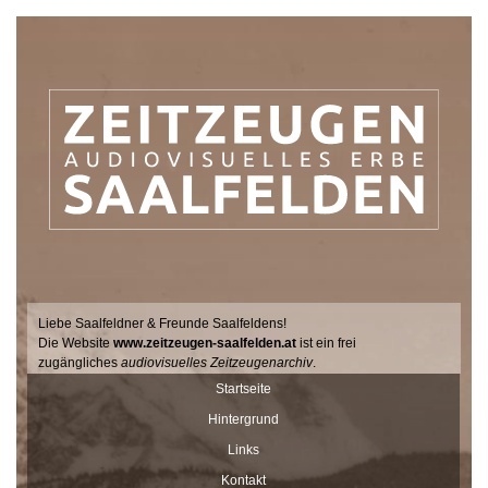
Liebe Saalfeldner & Freunde Saalfeldens!
Die Website
www.zeitzeugen-saalfelden.at
ist ein frei
zugängliches
audiovisuelles Zeitzeugenarchiv
.
Seit 2017 sucht der Filmemacher Thomas Junker gemeinsam mit
Startseite
Dr. Andrea Dillinger vom Museum Schloss Ritzen im Auftrag der
Hintergrund
Stadtgemeinde Saalfelden Zeitzeugen auf hält ihre Geschichten
und Erinnerungen mit der Videokamera fest.
Links
Diese Interviews werden Stück für Stück auf dieser Seite
Kontakt