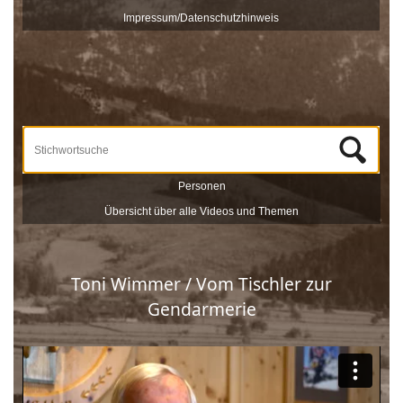
veröffentlicht und sind nach Stichworten zu Themen und
Impressum/Datenschutzhinweis
Zeitzeugen durchsuchbar.
Unterstützt werden die Dreharbeiten und das Onlineportale vom
Museum Schloss Ritzen und der
LEADER
-Förderung der
Europäischen Union. Mit dieser Sammlung von
Zeitzeugeninterviews wird das kulturelle und gesellschaftliche Erbe
Saalfeldens lebendig gehalten, sprich die Geschichte Saalfeldens.
Wir bedanken uns bei allen Beteiligten, die zur Umsetzung dieses
Projektes beigetragen haben!
Personen
Übersicht über alle Videos und Themen
Toni Wimmer / Vom Tischler zur
Gendarmerie