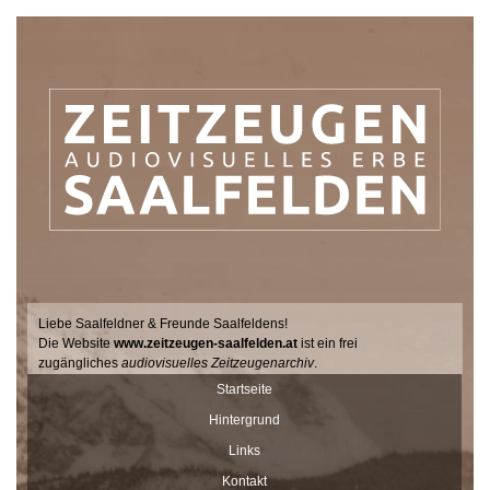
Liebe Saalfeldner & Freunde Saalfeldens!
Die Website
www.zeitzeugen-saalfelden.at
ist ein frei
zugängliches
audiovisuelles Zeitzeugenarchiv
.
Seit 2017 sucht der Filmemacher Thomas Junker gemeinsam mit
Startseite
Dr. Andrea Dillinger vom Museum Schloss Ritzen im Auftrag der
Hintergrund
Stadtgemeinde Saalfelden Zeitzeugen auf hält ihre Geschichten
und Erinnerungen mit der Videokamera fest.
Links
Diese Interviews werden Stück für Stück auf dieser Seite
Kontakt