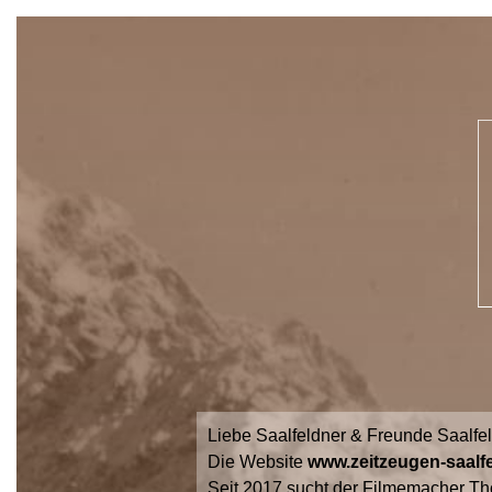
Liebe Saalfeldner & Freunde Saalfe
Die Website
www.zeitzeugen-saalfe
Seit 2017 sucht der Filmemacher Th