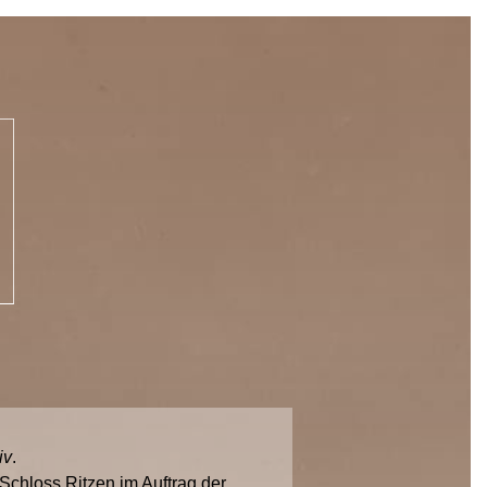
iv
.
chloss Ritzen im Auftrag der