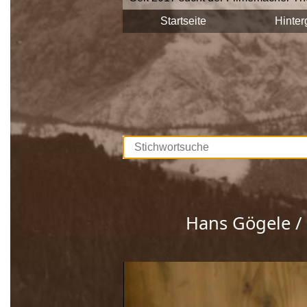
Stadtgemeinde Saalfelden Zeitzeuge
Startseite
Hinter
Diese Interviews werden Stück für S
durchsuchbar.
Unterstützt werden die Dreharbeite
Europäischen Union. Mit dieser Samm
lebendig gehalten, sprich die Gesch
Wir bedanken uns bei allen Beteilig
Hans Gögele / 