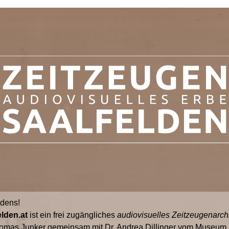
ldens!
lden.at
ist ein frei zugängliches
audiovisuelles Zeitzeugenarch
omas Junker gemeinsam mit Dr. Andrea Dillinger vom Museum S