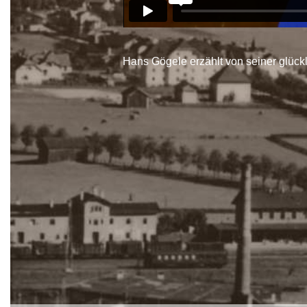
Hans Gögele erzählt von seiner glückl