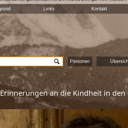
n auf hält ihre Geschichten und Erinnerungen mit der Videokam
grund
Links
Kontakt
tück auf dieser Seite veröffentlicht und sind nach Stichworten
n und das Onlineportale vom Museum Schloss Ritzen und der
L
lung von Zeitzeugeninterviews wird das kulturelle und gesells
ichte Saalfeldens.
ten, die zur Umsetzung dieses Projektes beigetragen haben!
Personen
Übersich
Erinnerungen an die Kindheit in den