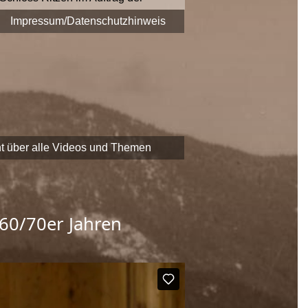
era fest.
Impressum/Datenschutzhinweis
 zu Themen und Zeitzeugen
EADER
-Förderung der
chaftliche Erbe Saalfeldens
t über alle Videos und Themen
 60/70er Jahren