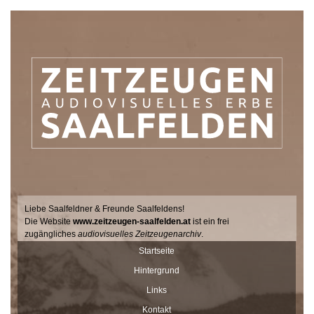
Liebe Saalfeldner & Freunde Saalfeldens!
Die Website
www.zeitzeugen-saalfelden.at
ist ein frei
zugängliches
audiovisuelles Zeitzeugenarchiv
.
Seit 2017 sucht der Filmemacher Thomas Junker gemeinsam mit
Startseite
Dr. Andrea Dillinger vom Museum Schloss Ritzen im Auftrag der
Hintergrund
Stadtgemeinde Saalfelden Zeitzeugen auf hält ihre Geschichten
und Erinnerungen mit der Videokamera fest.
Links
Diese Interviews werden Stück für Stück auf dieser Seite
Kontakt