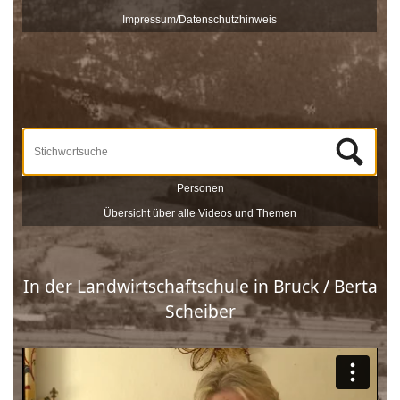
veröffentlicht und sind nach Stichworten zu Themen und
Impressum/Datenschutzhinweis
Zeitzeugen durchsuchbar.
Unterstützt werden die Dreharbeiten und das Onlineportale vom
Museum Schloss Ritzen und der
LEADER
-Förderung der
Europäischen Union. Mit dieser Sammlung von
Zeitzeugeninterviews wird das kulturelle und gesellschaftliche Erbe
Saalfeldens lebendig gehalten, sprich die Geschichte Saalfeldens.
Wir bedanken uns bei allen Beteiligten, die zur Umsetzung dieses
Projektes beigetragen haben!
Personen
Übersicht über alle Videos und Themen
In der Landwirtschaftschule in Bruck / Berta
Scheiber