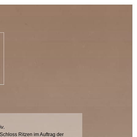
iv
.
chloss Ritzen im Auftrag der