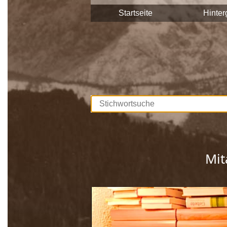
Stadtgemeinde Saalfelden Zeitzeuge
Startseite
Hinter
Diese Interviews werden Stück für S
durchsuchbar.
Unterstützt werden die Dreharbeite
Europäischen Union. Mit dieser Samm
lebendig gehalten, sprich die Gesch
Wir bedanken uns bei allen Beteilig
Mit