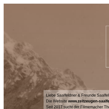
Liebe Saalfeldner & Freunde Saalfe
Die Website
www.zeitzeugen-saalfe
Seit 2017 sucht der Filmemacher Th