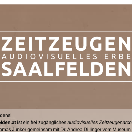
ldens!
lden.at
ist ein frei zugängliches
audiovisuelles Zeitzeugenarch
omas Junker gemeinsam mit Dr. Andrea Dillinger vom Museum S