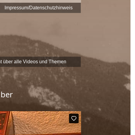
era fest.
Impressum/Datenschutzhinweis
 zu Themen und Zeitzeugen
EADER
-Förderung der
chaftliche Erbe Saalfeldens
t über alle Videos und Themen
uber