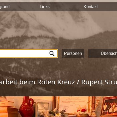
n auf hält ihre Geschichten und Erinnerungen mit der Videokam
grund
Links
Kontakt
tück auf dieser Seite veröffentlicht und sind nach Stichworten
n und das Onlineportale vom Museum Schloss Ritzen und der
L
lung von Zeitzeugeninterviews wird das kulturelle und gesells
ichte Saalfeldens.
ten, die zur Umsetzung dieses Projektes beigetragen haben!
Personen
Übersich
arbeit beim Roten Kreuz / Rupert Str