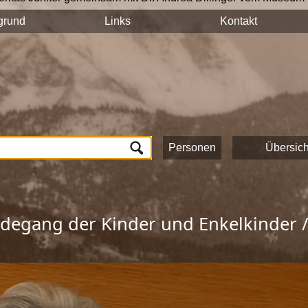
n auf hält ihre Geschichten und Erinnerungen mit der Videokam
grund
Links
Kontakt
tück auf dieser Seite veröffentlicht und sind nach Stichworten
n und das Onlineportale vom Museum Schloss Ritzen und der
L
lung von Zeitzeugeninterviews wird das kulturelle und gesells
ichte Saalfeldens.
ten, die zur Umsetzung dieses Projektes beigetragen haben!
Personen
Übersich
degang der Kinder und Enkelkinder 