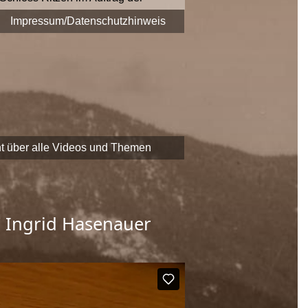
era fest.
Impressum/Datenschutzhinweis
 zu Themen und Zeitzeugen
EADER
-Förderung der
chaftliche Erbe Saalfeldens
t über alle Videos und Themen
/ Ingrid Hasenauer