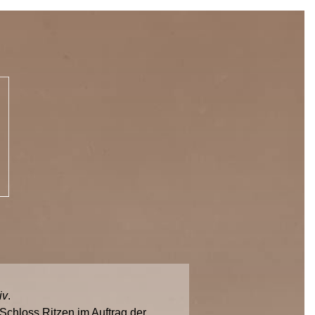
iv
.
chloss Ritzen im Auftrag der