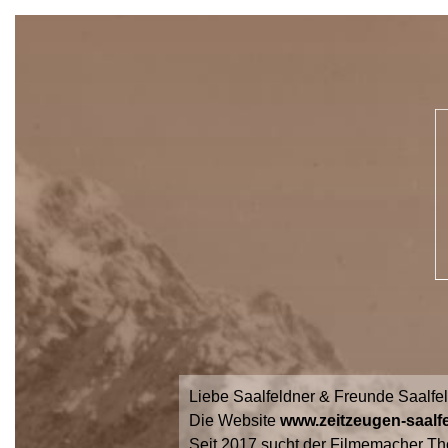
Liebe Saalfeldner & Freunde Saalfe
Die Website
www.zeitzeugen-saalfe
Seit 2017 sucht der Filmemacher Th