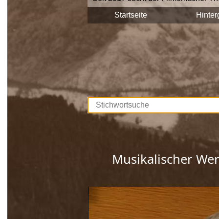
Stadtgemeinde Saalfelden Zeitzeuge
Startseite
Hinter
Diese Interviews werden Stück für S
durchsuchbar.
Unterstützt werden die Dreharbeite
Europäischen Union. Mit dieser Samm
lebendig gehalten, sprich die Gesch
Wir bedanken uns bei allen Beteilig
Musikalischer Wer