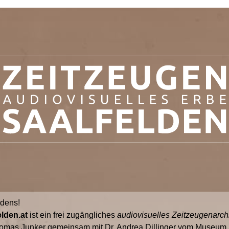
ldens!
lden.at
ist ein frei zugängliches
audiovisuelles Zeitzeugenarch
omas Junker gemeinsam mit Dr. Andrea Dillinger vom Museum S