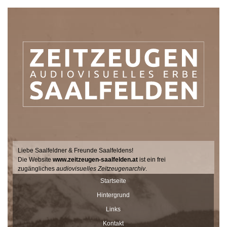
Liebe Saalfeldner & Freunde Saalfeldens!
Die Website
www.zeitzeugen-saalfelden.at
ist ein frei
zugängliches
audiovisuelles Zeitzeugenarchiv
.
Seit 2017 sucht der Filmemacher Thomas Junker gemeinsam mit
Startseite
Dr. Andrea Dillinger vom Museum Schloss Ritzen im Auftrag der
Hintergrund
Stadtgemeinde Saalfelden Zeitzeugen auf hält ihre Geschichten
und Erinnerungen mit der Videokamera fest.
Links
Diese Interviews werden Stück für Stück auf dieser Seite
Kontakt