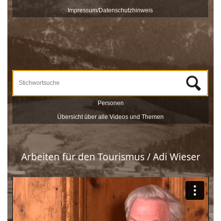
veröffentlicht und sind nach Stichworten zu Themen und
Impressum/Datenschutzhinweis
Zeitzeugen durchsuchbar.
Unterstützt werden die Dreharbeiten und das Onlineportale vom
Museum Schloss Ritzen und der
LEADER
-Förderung der
Europäischen Union. Mit dieser Sammlung von
Zeitzeugeninterviews wird das kulturelle und gesellschaftliche Erbe
Saalfeldens lebendig gehalten, sprich die Geschichte Saalfeldens.
Wir bedanken uns bei allen Beteiligten, die zur Umsetzung dieses
Projektes beigetragen haben!
Personen
Übersicht über alle Videos und Themen
Arbeiten für den Tourismus / Adi Wieser