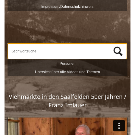
veröffentlicht und sind nach Stichworten zu Themen und
Impressum/Datenschutzhinweis
Zeitzeugen durchsuchbar.
Unterstützt werden die Dreharbeiten und das Onlineportale vom
Museum Schloss Ritzen und der
LEADER
-Förderung der
Europäischen Union. Mit dieser Sammlung von
Zeitzeugeninterviews wird das kulturelle und gesellschaftliche Erbe
Saalfeldens lebendig gehalten, sprich die Geschichte Saalfeldens.
Wir bedanken uns bei allen Beteiligten, die zur Umsetzung dieses
Projektes beigetragen haben!
Personen
Übersicht über alle Videos und Themen
Viehmärkte in den Saalfelden 50er Jahren /
Franz Imlauer