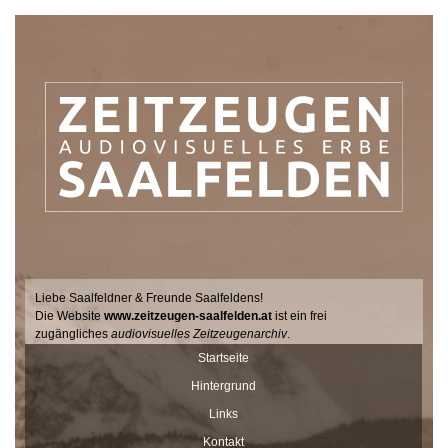
Liebe Saalfeldner & Freunde Saalfeldens!
Die Website
www.zeitzeugen-saalfelden.at
ist ein frei
zugängliches
audiovisuelles Zeitzeugenarchiv
.
Seit 2017 sucht der Filmemacher Thomas Junker gemeinsam mit
Startseite
Dr. Andrea Dillinger vom Museum Schloss Ritzen im Auftrag der
Hintergrund
Stadtgemeinde Saalfelden Zeitzeugen auf hält ihre Geschichten
und Erinnerungen mit der Videokamera fest.
Links
Diese Interviews werden Stück für Stück auf dieser Seite
Kontakt