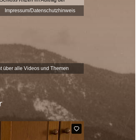
era fest.
Impressum/Datenschutzhinweis
 zu Themen und Zeitzeugen
EADER
-Förderung der
chaftliche Erbe Saalfeldens
t über alle Videos und Themen
r