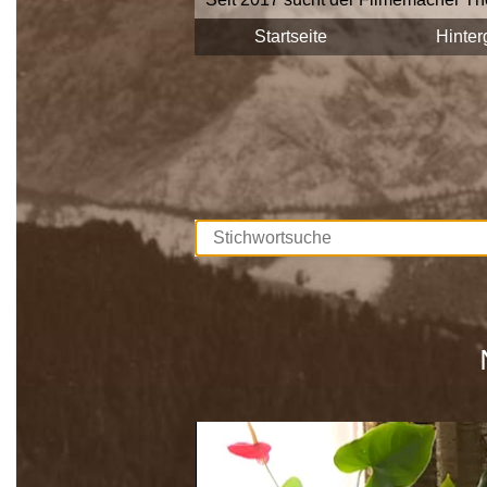
Stadtgemeinde Saalfelden Zeitzeuge
Startseite
Hinter
Diese Interviews werden Stück für S
durchsuchbar.
Unterstützt werden die Dreharbeite
Europäischen Union. Mit dieser Samm
lebendig gehalten, sprich die Gesch
Wir bedanken uns bei allen Beteilig