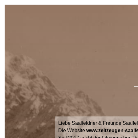
Liebe Saalfeldner & Freunde Saalfe
Die Website
www.zeitzeugen-saalfe
Seit 2017 sucht der Filmemacher Th