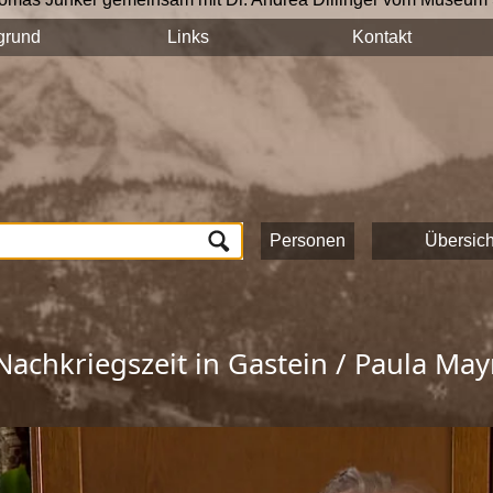
n auf hält ihre Geschichten und Erinnerungen mit der Videokam
grund
Links
Kontakt
tück auf dieser Seite veröffentlicht und sind nach Stichworten
n und das Onlineportale vom Museum Schloss Ritzen und der
L
lung von Zeitzeugeninterviews wird das kulturelle und gesells
ichte Saalfeldens.
ten, die zur Umsetzung dieses Projektes beigetragen haben!
Personen
Übersich
Nachkriegszeit in Gastein / Paula May