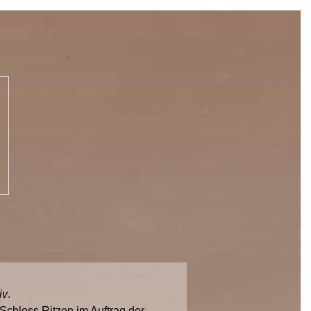
iv
.
chloss Ritzen im Auftrag der