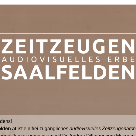
ldens!
lden.at
ist ein frei zugängliches
audiovisuelles Zeitzeugenarch
omas Junker gemeinsam mit Dr. Andrea Dillinger vom Museum S