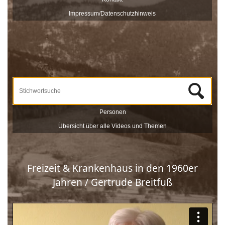
veröffentlicht und sind nach Stichworten zu Themen und
Impressum/Datenschutzhinweis
Zeitzeugen durchsuchbar.
Unterstützt werden die Dreharbeiten und das Onlineportale vom
Museum Schloss Ritzen und der
LEADER
-Förderung der
Europäischen Union. Mit dieser Sammlung von
Zeitzeugeninterviews wird das kulturelle und gesellschaftliche Erbe
Saalfeldens lebendig gehalten, sprich die Geschichte Saalfeldens.
Wir bedanken uns bei allen Beteiligten, die zur Umsetzung dieses
Projektes beigetragen haben!
Personen
Übersicht über alle Videos und Themen
Freizeit & Krankenhaus in den 1960er
Jahren / Gertrude Breitfuß