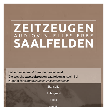
Liebe Saalfeldner & Freunde Saalfeldens!
Die Website
www.zeitzeugen-saalfelden.at
ist ein frei
zugängliches
audiovisuelles Zeitzeugenarchiv
.
Seit 2017 sucht der Filmemacher Thomas Junker gemeinsam mit
Startseite
Dr. Andrea Dillinger vom Museum Schloss Ritzen im Auftrag der
Hintergrund
Stadtgemeinde Saalfelden Zeitzeugen auf hält ihre Geschichten
und Erinnerungen mit der Videokamera fest.
Links
Diese Interviews werden Stück für Stück auf dieser Seite
Kontakt