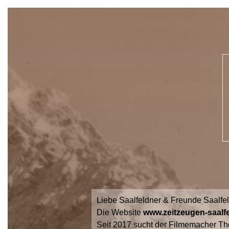
Liebe Saalfeldner & Freunde Saalfe
Die Website
www.zeitzeugen-saalfe
Seit 2017 sucht der Filmemacher Th