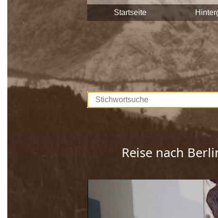
Stadtgemeinde Saalfelden Zeitzeuge
Startseite
Hinter
Diese Interviews werden Stück für S
durchsuchbar.
Unterstützt werden die Dreharbeite
Europäischen Union. Mit dieser Samm
lebendig gehalten, sprich die Gesch
Wir bedanken uns bei allen Beteilig
Reise nach Berl