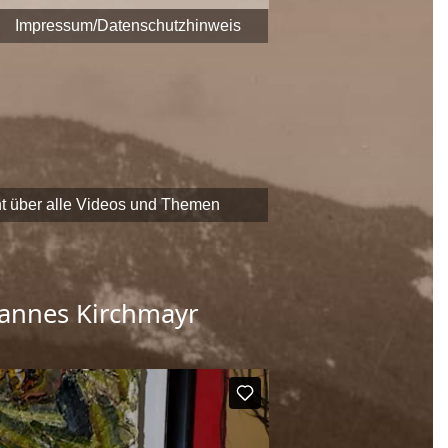
era fest.
Impressum/Datenschutzhinweis
 zu Themen und Zeitzeugen
EADER
-Förderung der
chaftliche Erbe Saalfeldens
t über alle Videos und Themen
Hannes Kirchmayr