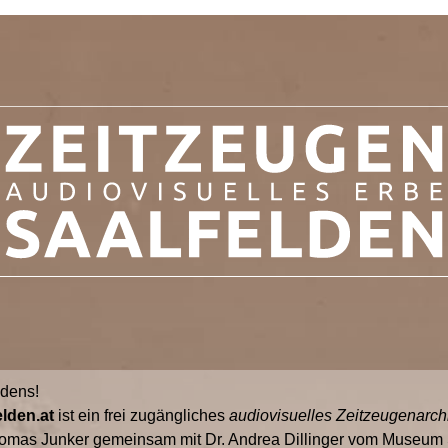
ldens!
lden.at
ist ein frei zugängliches
audiovisuelles Zeitzeugenarch
omas Junker gemeinsam mit Dr. Andrea Dillinger vom Museum S