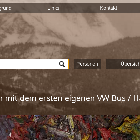
n auf hält ihre Geschichten und Erinnerungen mit der Videokam
grund
Links
Kontakt
tück auf dieser Seite veröffentlicht und sind nach Stichworten
n und das Onlineportale vom Museum Schloss Ritzen und der
L
lung von Zeitzeugeninterviews wird das kulturelle und gesells
ichte Saalfeldens.
ten, die zur Umsetzung dieses Projektes beigetragen haben!
Personen
Übersich
in mit dem ersten eigenen VW Bus / 