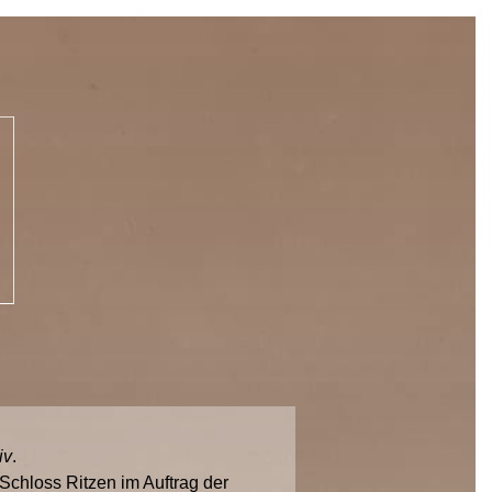
iv
.
chloss Ritzen im Auftrag der