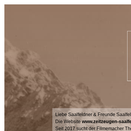
Liebe Saalfeldner & Freunde Saalfe
Die Website
www.zeitzeugen-saalfe
Seit 2017 sucht der Filmemacher Th