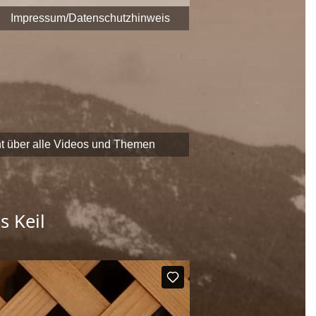
era fest.
Impressum/Datenschutzhinweis
 zu Themen und Zeitzeugen
EADER
-Förderung der
chaftliche Erbe Saalfeldens
t über alle Videos und Themen
s Keil