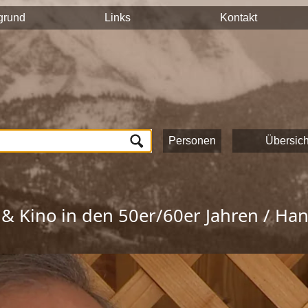
n auf hält ihre Geschichten und Erinnerungen mit der Videokam
grund
Links
Kontakt
tück auf dieser Seite veröffentlicht und sind nach Stichworten
n und das Onlineportale vom Museum Schloss Ritzen und der
L
lung von Zeitzeugeninterviews wird das kulturelle und gesells
ichte Saalfeldens.
ten, die zur Umsetzung dieses Projektes beigetragen haben!
Personen
Übersich
 & Kino in den 50er/60er Jahren / Han