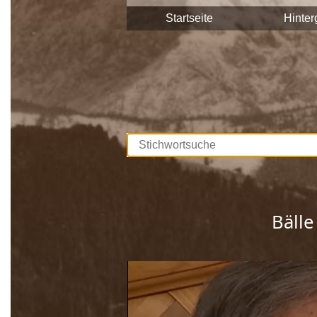
Stadtgemeinde Saalfelden Zeitzeuge
Startseite
Hinter
Diese Interviews werden Stück für S
durchsuchbar.
Unterstützt werden die Dreharbeite
Europäischen Union. Mit dieser Samm
lebendig gehalten, sprich die Gesch
Wir bedanken uns bei allen Beteilig
Bälle