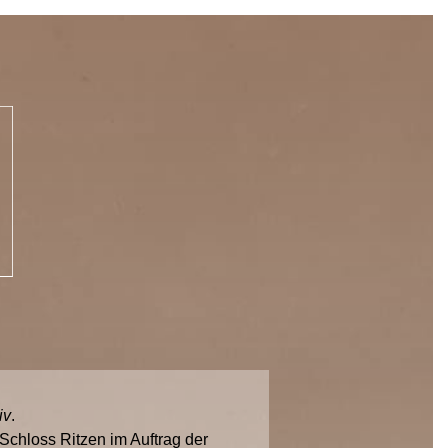
iv
.
chloss Ritzen im Auftrag der