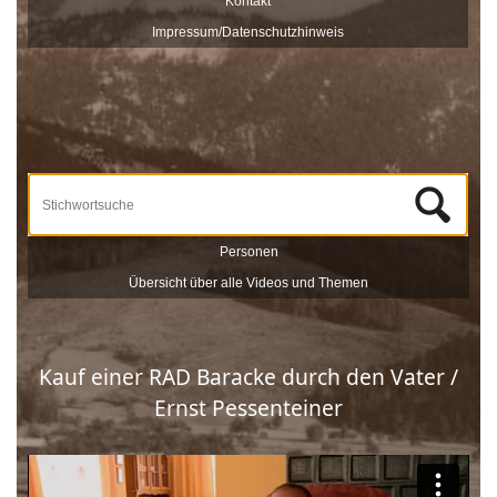
Kontakt
veröffentlicht und sind nach Stichworten zu Themen und
Impressum/Datenschutzhinweis
Zeitzeugen durchsuchbar.
Unterstützt werden die Dreharbeiten und das Onlineportale vom
Museum Schloss Ritzen und der
LEADER
-Förderung der
Europäischen Union. Mit dieser Sammlung von
Zeitzeugeninterviews wird das kulturelle und gesellschaftliche Erbe
Saalfeldens lebendig gehalten, sprich die Geschichte Saalfeldens.
Wir bedanken uns bei allen Beteiligten, die zur Umsetzung dieses
Projektes beigetragen haben!
Personen
Übersicht über alle Videos und Themen
Kauf einer RAD Baracke durch den Vater /
Ernst Pessenteiner