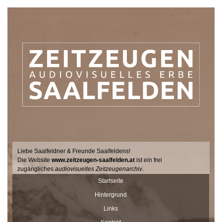
Liebe Saalfeldner & Freunde Saalfeldens!
Die Website
www.zeitzeugen-saalfelden.at
ist ein frei
zugängliches
audiovisuelles Zeitzeugenarchiv
.
Seit 2017 sucht der Filmemacher Thomas Junker gemeinsam mit
Startseite
Dr. Andrea Dillinger vom Museum Schloss Ritzen im Auftrag der
Hintergrund
Stadtgemeinde Saalfelden Zeitzeugen auf hält ihre Geschichten
und Erinnerungen mit der Videokamera fest.
Links
Diese Interviews werden Stück für Stück auf dieser Seite