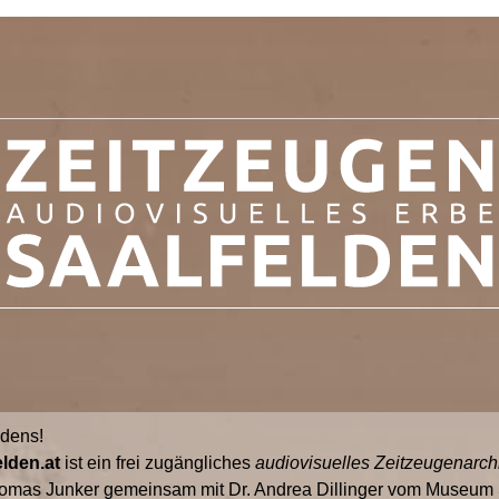
ldens!
lden.at
ist ein frei zugängliches
audiovisuelles Zeitzeugenarch
omas Junker gemeinsam mit Dr. Andrea Dillinger vom Museum S