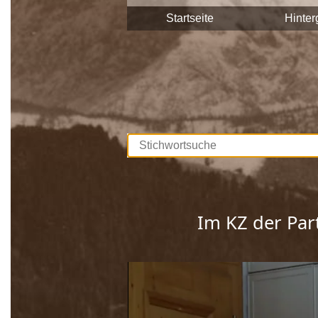
Stadtgemeinde Saalfelden Zeitzeuge
Startseite
Hinter
Diese Interviews werden Stück für S
durchsuchbar.
Unterstützt werden die Dreharbeite
Europäischen Union. Mit dieser Samm
lebendig gehalten, sprich die Gesch
Wir bedanken uns bei allen Beteilig
Im KZ der Par