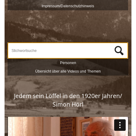
veröffentlicht und sind nach Stichworten zu Themen und
Impressum/Datenschutzhinweis
Zeitzeugen durchsuchbar.
Unterstützt werden die Dreharbeiten und das Onlineportale vom
Museum Schloss Ritzen und der
LEADER
-Förderung der
Europäischen Union. Mit dieser Sammlung von
Zeitzeugeninterviews wird das kulturelle und gesellschaftliche Erbe
Saalfeldens lebendig gehalten, sprich die Geschichte Saalfeldens.
Wir bedanken uns bei allen Beteiligten, die zur Umsetzung dieses
Projektes beigetragen haben!
Personen
Übersicht über alle Videos und Themen
Jedem sein Löffel in den 1920er Jahren/
Simon Hörl