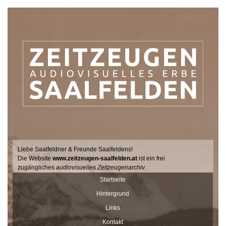
Liebe Saalfeldner & Freunde Saalfeldens!
Die Website
www.zeitzeugen-saalfelden.at
ist ein frei
zugängliches
audiovisuelles Zeitzeugenarchiv
.
Seit 2017 sucht der Filmemacher Thomas Junker gemeinsam mit
Startseite
Dr. Andrea Dillinger vom Museum Schloss Ritzen im Auftrag der
Hintergrund
Stadtgemeinde Saalfelden Zeitzeugen auf hält ihre Geschichten
und Erinnerungen mit der Videokamera fest.
Links
Diese Interviews werden Stück für Stück auf dieser Seite
Kontakt