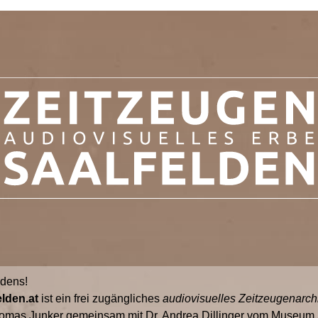
ldens!
lden.at
ist ein frei zugängliches
audiovisuelles Zeitzeugenarch
omas Junker gemeinsam mit Dr. Andrea Dillinger vom Museum S