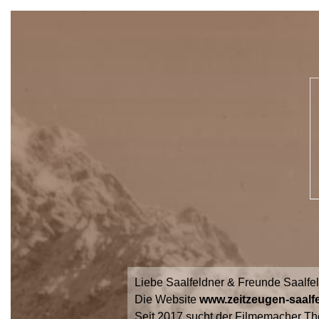
Liebe Saalfeldner & Freunde Saalfe
Die Website
www.zeitzeugen-saalfe
Seit 2017 sucht der Filmemacher Th