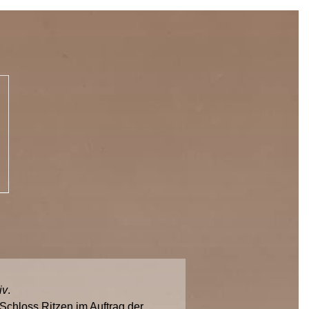
iv
.
chloss Ritzen im Auftrag der