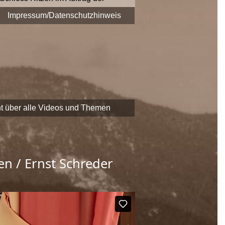
era fest.
Impressum/Datenschutzhinweis
 zu Themen und Zeitzeugen
EADER
-Förderung der
chaftliche Erbe Saalfeldens
t über alle Videos und Themen
en / Ernst Schreder