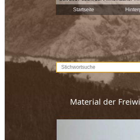
Stadtgemeinde Saalfelden Zeitzeuge
Startseite
Hinter
Diese Interviews werden Stück für S
durchsuchbar.
Unterstützt werden die Dreharbeite
Europäischen Union. Mit dieser Samm
lebendig gehalten, sprich die Gesch
Wir bedanken uns bei allen Beteilig
Material der Freiw