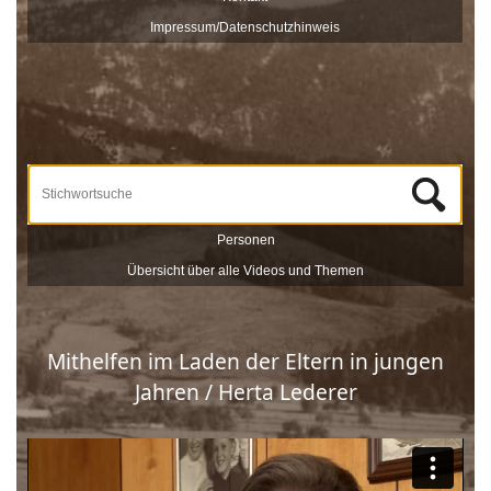
veröffentlicht und sind nach Stichworten zu Themen und
Impressum/Datenschutzhinweis
Zeitzeugen durchsuchbar.
Unterstützt werden die Dreharbeiten und das Onlineportale vom
Museum Schloss Ritzen und der
LEADER
-Förderung der
Europäischen Union. Mit dieser Sammlung von
Zeitzeugeninterviews wird das kulturelle und gesellschaftliche Erbe
Saalfeldens lebendig gehalten, sprich die Geschichte Saalfeldens.
Wir bedanken uns bei allen Beteiligten, die zur Umsetzung dieses
Projektes beigetragen haben!
Personen
Übersicht über alle Videos und Themen
Mithelfen im Laden der Eltern in jungen
Jahren / Herta Lederer