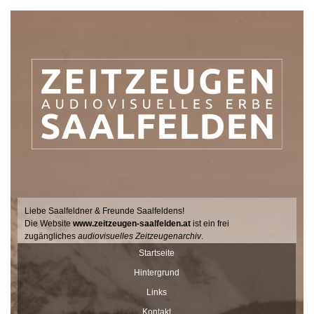
Liebe Saalfeldner & Freunde Saalfeldens!
Die Website
www.zeitzeugen-saalfelden.at
ist ein frei
zugängliches
audiovisuelles Zeitzeugenarchiv
.
Seit 2017 sucht der Filmemacher Thomas Junker gemeinsam mit
Startseite
Dr. Andrea Dillinger vom Museum Schloss Ritzen im Auftrag der
Hintergrund
Stadtgemeinde Saalfelden Zeitzeugen auf hält ihre Geschichten
und Erinnerungen mit der Videokamera fest.
Links
Diese Interviews werden Stück für Stück auf dieser Seite
Kontakt