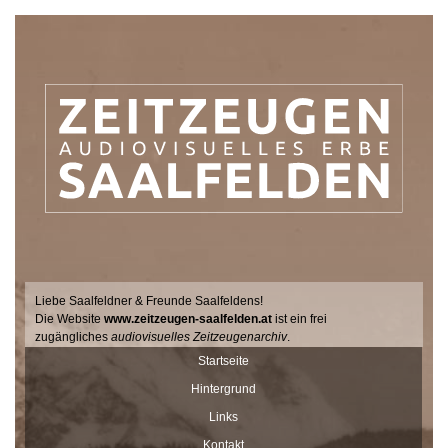
Liebe Saalfeldner & Freunde Saalfeldens!
Die Website
www.zeitzeugen-saalfelden.at
ist ein frei
zugängliches
audiovisuelles Zeitzeugenarchiv
.
Seit 2017 sucht der Filmemacher Thomas Junker gemeinsam mit
Startseite
Dr. Andrea Dillinger vom Museum Schloss Ritzen im Auftrag der
Hintergrund
Stadtgemeinde Saalfelden Zeitzeugen auf hält ihre Geschichten
und Erinnerungen mit der Videokamera fest.
Links
Diese Interviews werden Stück für Stück auf dieser Seite
Kontakt