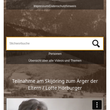
veröffentlicht und sind nach Stichworten zu Themen und
Impressum/Datenschutzhinweis
Zeitzeugen durchsuchbar.
Unterstützt werden die Dreharbeiten und das Onlineportale vom
Museum Schloss Ritzen und der
LEADER
-Förderung der
Europäischen Union. Mit dieser Sammlung von
Zeitzeugeninterviews wird das kulturelle und gesellschaftliche Erbe
Saalfeldens lebendig gehalten, sprich die Geschichte Saalfeldens.
Wir bedanken uns bei allen Beteiligten, die zur Umsetzung dieses
Projektes beigetragen haben!
Personen
Übersicht über alle Videos und Themen
Teilnahme am Skijöring zum Ärger der
Eltern / Lotte Hörburger