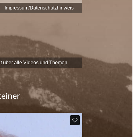
era fest.
Impressum/Datenschutzhinweis
 zu Themen und Zeitzeugen
EADER
-Förderung der
chaftliche Erbe Saalfeldens
t über alle Videos und Themen
teiner