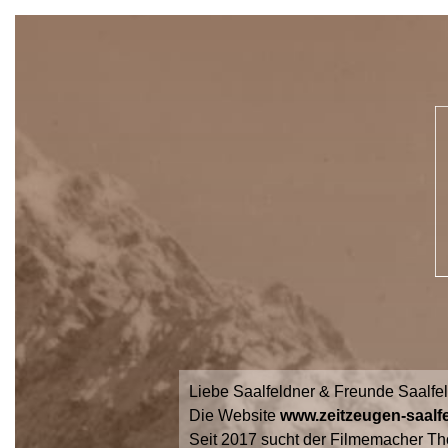
Liebe Saalfeldner & Freunde Saalfe
Die Website
www.zeitzeugen-saalfe
Seit 2017 sucht der Filmemacher Th