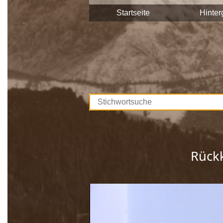
Stadtgemeinde Saalfelden Zeitzeuge
Startseite
Hinter
Diese Interviews werden Stück für S
durchsuchbar.
Unterstützt werden die Dreharbeite
Europäischen Union. Mit dieser Samm
lebendig gehalten, sprich die Gesch
Wir bedanken uns bei allen Beteilig
Rückk