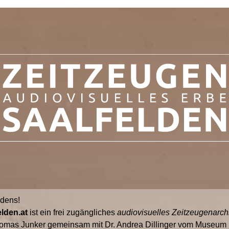
ldens!
lden.at
ist ein frei zugängliches
audiovisuelles Zeitzeugenarch
omas Junker gemeinsam mit Dr. Andrea Dillinger vom Museum S