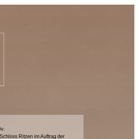
iv
.
chloss Ritzen im Auftrag der