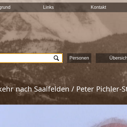
n auf hält ihre Geschichten und Erinnerungen mit der Videokam
grund
Links
Kontakt
tück auf dieser Seite veröffentlicht und sind nach Stichworten
n und das Onlineportale vom Museum Schloss Ritzen und der
L
lung von Zeitzeugeninterviews wird das kulturelle und gesells
ichte Saalfeldens.
ten, die zur Umsetzung dieses Projektes beigetragen haben!
Personen
Übersich
ehr nach Saalfelden / Peter Pichler-S