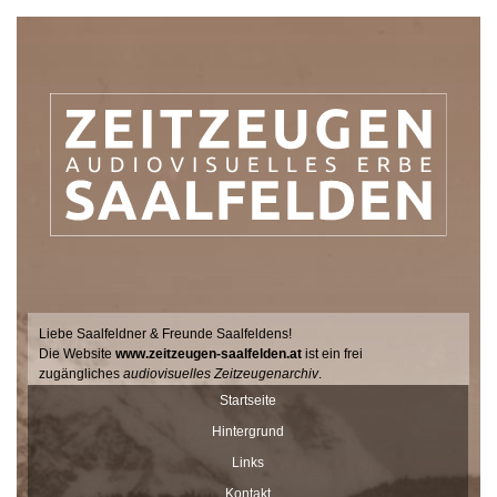
Liebe Saalfeldner & Freunde Saalfeldens!
Die Website
www.zeitzeugen-saalfelden.at
ist ein frei
zugängliches
audiovisuelles Zeitzeugenarchiv
.
Seit 2017 sucht der Filmemacher Thomas Junker gemeinsam mit
Startseite
Dr. Andrea Dillinger vom Museum Schloss Ritzen im Auftrag der
Hintergrund
Stadtgemeinde Saalfelden Zeitzeugen auf hält ihre Geschichten
und Erinnerungen mit der Videokamera fest.
Links
Diese Interviews werden Stück für Stück auf dieser Seite
Kontakt