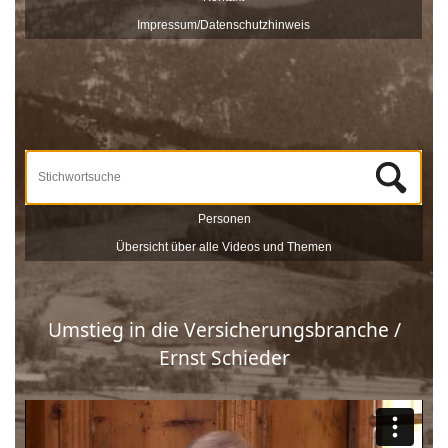
veröffentlicht und sind nach Stichworten zu Themen und
Impressum/Datenschutzhinweis
Zeitzeugen durchsuchbar.
Unterstützt werden die Dreharbeiten und das Onlineportale vom
Museum Schloss Ritzen und der
LEADER
-Förderung der
Europäischen Union. Mit dieser Sammlung von
Zeitzeugeninterviews wird das kulturelle und gesellschaftliche Erbe
Saalfeldens lebendig gehalten, sprich die Geschichte Saalfeldens.
Wir bedanken uns bei allen Beteiligten, die zur Umsetzung dieses
Projektes beigetragen haben!
Personen
Übersicht über alle Videos und Themen
Umstieg in die Versicherungsbranche /
Ernst Schieder