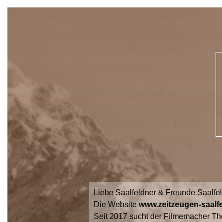
Liebe Saalfeldner & Freunde Saalfe
Die Website
www.zeitzeugen-saalfe
Seit 2017 sucht der Filmemacher Th