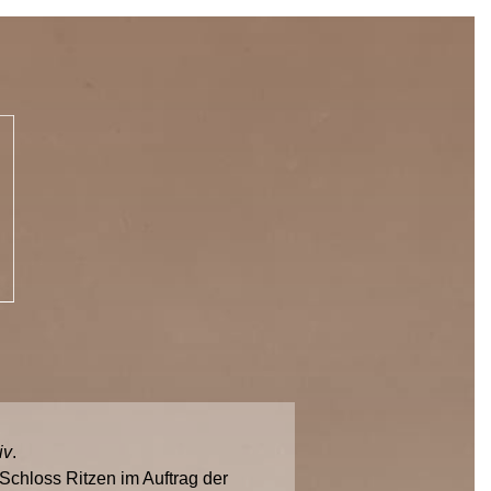
iv
.
chloss Ritzen im Auftrag der