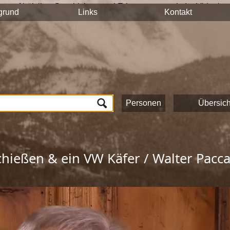
n auf hält ihre Geschichten und Erinnerungen mit der Videokam
grund
Links
Kontakt
tück auf dieser Seite veröffentlicht und sind nach Stichworten
n und das Onlineportale vom Museum Schloss Ritzen und der
L
lung von Zeitzeugeninterviews wird das kulturelle und gesells
ichte Saalfeldens.
ten, die zur Umsetzung dieses Projektes beigetragen haben!
Personen
Übersich
chießen & ein VW Käfer / Walter Pacc