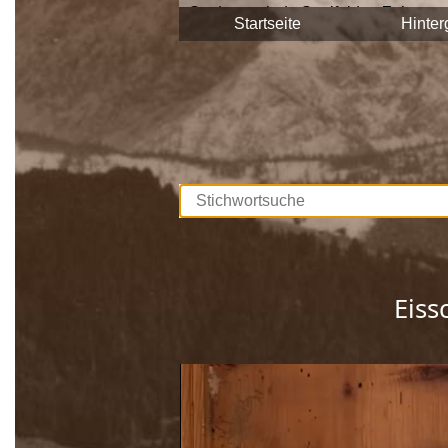
Stadtgemeinde Saalfelden Zeitzeuge
Startseite
Hinter
Diese Interviews werden Stück für S
durchsuchbar.
Unterstützt werden die Dreharbeite
Europäischen Union. Mit dieser Samm
lebendig gehalten, sprich die Gesch
Wir bedanken uns bei allen Beteilig
Eiss