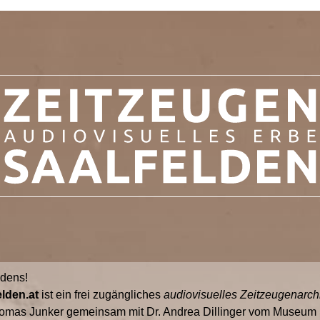
ldens!
lden.at
ist ein frei zugängliches
audiovisuelles Zeitzeugenarch
omas Junker gemeinsam mit Dr. Andrea Dillinger vom Museum S