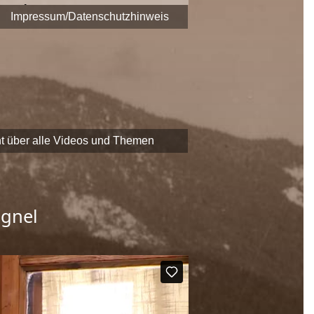
era fest.
Impressum/Datenschutzhinweis
 zu Themen und Zeitzeugen
EADER
-Förderung der
chaftliche Erbe Saalfeldens
t über alle Videos und Themen
agnel