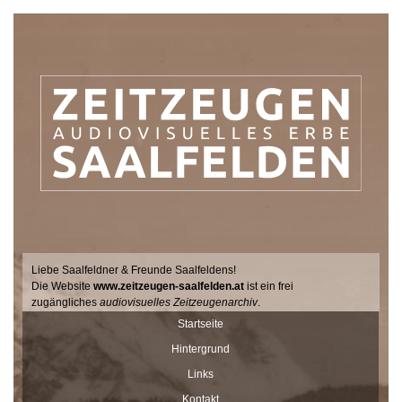
Liebe Saalfeldner & Freunde Saalfeldens!
Die Website
www.zeitzeugen-saalfelden.at
ist ein frei
zugängliches
audiovisuelles Zeitzeugenarchiv
.
Seit 2017 sucht der Filmemacher Thomas Junker gemeinsam mit
Startseite
Dr. Andrea Dillinger vom Museum Schloss Ritzen im Auftrag der
Hintergrund
Stadtgemeinde Saalfelden Zeitzeugen auf hält ihre Geschichten
und Erinnerungen mit der Videokamera fest.
Links
Diese Interviews werden Stück für Stück auf dieser Seite
Kontakt