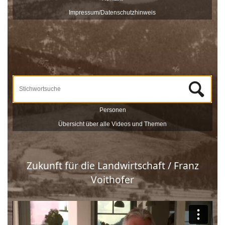
veröffentlicht und sind nach Stichworten zu Themen und
Impressum/Datenschutzhinweis
Zeitzeugen durchsuchbar.
Unterstützt werden die Dreharbeiten und das Onlineportale vom
Museum Schloss Ritzen und der
LEADER
-Förderung der
Europäischen Union. Mit dieser Sammlung von
Zeitzeugeninterviews wird das kulturelle und gesellschaftliche Erbe
Saalfeldens lebendig gehalten, sprich die Geschichte Saalfeldens.
Wir bedanken uns bei allen Beteiligten, die zur Umsetzung dieses
Projektes beigetragen haben!
Personen
Übersicht über alle Videos und Themen
Zukunft für die Landwirtschaft / Franz
Voithofer