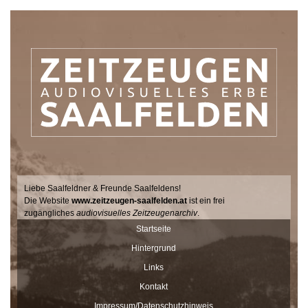
Liebe Saalfeldner & Freunde Saalfeldens!
Die Website
www.zeitzeugen-saalfelden.at
ist ein frei
zugängliches
audiovisuelles Zeitzeugenarchiv
.
Seit 2017 sucht der Filmemacher Thomas Junker gemeinsam mit
Startseite
Dr. Andrea Dillinger vom Museum Schloss Ritzen im Auftrag der
Hintergrund
Stadtgemeinde Saalfelden Zeitzeugen auf hält ihre Geschichten
und Erinnerungen mit der Videokamera fest.
Links
Diese Interviews werden Stück für Stück auf dieser Seite
Kontakt
veröffentlicht und sind nach Stichworten zu Themen und
Impressum/Datenschutzhinweis
Zeitzeugen durchsuchbar.