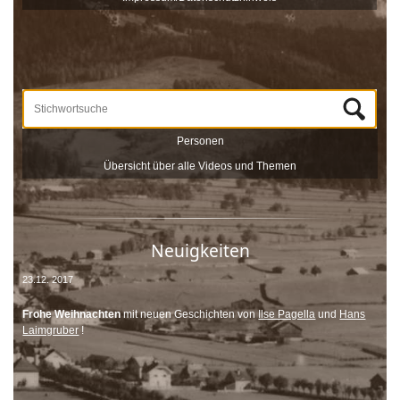
Unterstützt werden die Dreharbeiten und das Onlineportale vom
Museum Schloss Ritzen und der
LEADER
-Förderung der
Europäischen Union. Mit dieser Sammlung von
Zeitzeugeninterviews wird das kulturelle und gesellschaftliche Erbe
Saalfeldens lebendig gehalten, sprich die Geschichte Saalfeldens.
Wir bedanken uns bei allen Beteiligten, die zur Umsetzung dieses
Projektes beigetragen haben!
Personen
Übersicht über alle Videos und Themen
Neuigkeiten
23.12. 2017
Frohe Weihnachten
mit neuen Geschichten von
Ilse Pagella
und
Hans
Laimgruber
!