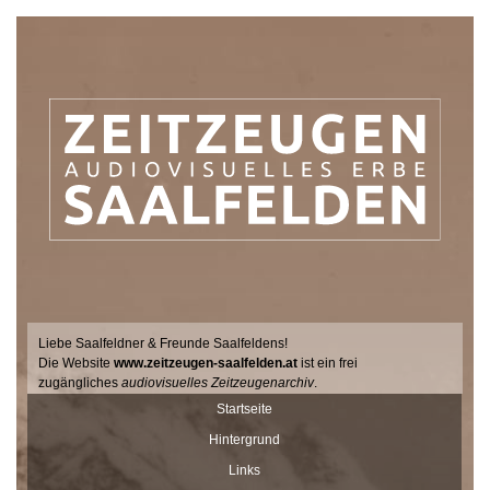
Liebe Saalfeldner & Freunde Saalfeldens!
Die Website
www.zeitzeugen-saalfelden.at
ist ein frei
zugängliches
audiovisuelles Zeitzeugenarchiv
.
Seit 2017 sucht der Filmemacher Thomas Junker gemeinsam mit
Startseite
Dr. Andrea Dillinger vom Museum Schloss Ritzen im Auftrag der
Hintergrund
Stadtgemeinde Saalfelden Zeitzeugen auf hält ihre Geschichten
und Erinnerungen mit der Videokamera fest.
Links