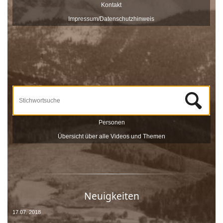
Diese Interviews werden Stück für Stück auf dieser Seite
Kontakt
veröffentlicht und sind nach Stichworten zu Themen und
Impressum/Datenschutzhinweis
Zeitzeugen durchsuchbar.
Unterstützt werden die Dreharbeiten und das Onlineportale vom
Museum Schloss Ritzen und der
LEADER
-Förderung der
Europäischen Union. Mit dieser Sammlung von
Zeitzeugeninterviews wird das kulturelle und gesellschaftliche Erbe
Saalfeldens lebendig gehalten, sprich die Geschichte Saalfeldens.
Wir bedanken uns bei allen Beteiligten, die zur Umsetzung dieses
Projektes beigetragen haben!
Personen
Übersicht über alle Videos und Themen
Neuigkeiten
17.07. 2018