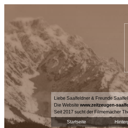
Liebe Saalfeldner & Freunde Saalfe
Die Website
www.zeitzeugen-saalfe
Seit 2017 sucht der Filmemacher Th
Stadtgemeinde Saalfelden Zeitzeuge
Startseite
Hinter