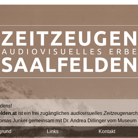
ldens!
lden.at
ist ein frei zugängliches
audiovisuelles Zeitzeugenarch
omas Junker gemeinsam mit Dr. Andrea Dillinger vom Museum S
n auf hält ihre Geschichten und Erinnerungen mit der Videokam
grund
Links
Kontakt