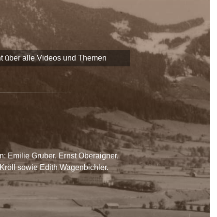
 zu Themen und Zeitzeugen
EADER
-Förderung der
chaftliche Erbe Saalfeldens
t über alle Videos und Themen
n: Emilie Gruber, Ernst Oberaigner,
 Kröll sowie Edith Wagenbichler.