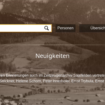
tück auf dieser Seite veröffentlicht und sind nach Stichworten
n und das Onlineportale vom Museum Schloss Ritzen und der
L
lung von Zeitzeugeninterviews wird das kulturelle und gesells
ichte Saalfeldens.
Personen
Übersich
ten, die zur Umsetzung dieses Projektes beigetragen haben!
Neuigkeiten
ihren Erinnerungen auch im Zeitzeugenarchiv Saalfelden vertrete
Strickner, Helene Schorn, Peter Innerhofer, Ernst Trybula, Ernst