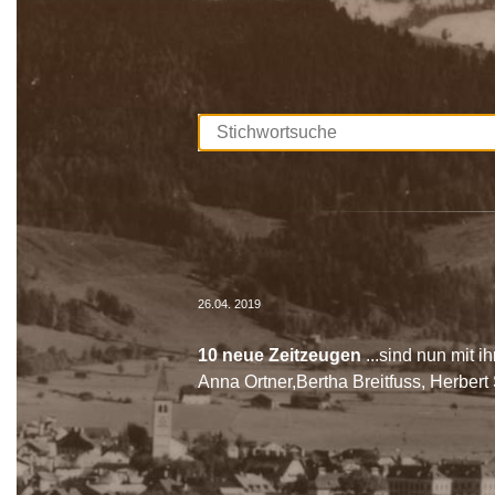
Diese Interviews werden Stück für S
durchsuchbar.
Unterstützt werden die Dreharbeite
Europäischen Union. Mit dieser Samm
lebendig gehalten, sprich die Gesch
Wir bedanken uns bei allen Beteilig
26.04. 2019
10 neue Zeitzeugen
...sind nun mit 
Anna Ortner,Bertha Breitfuss, Herbert 